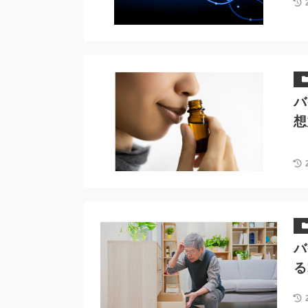
バ
想
バ
る