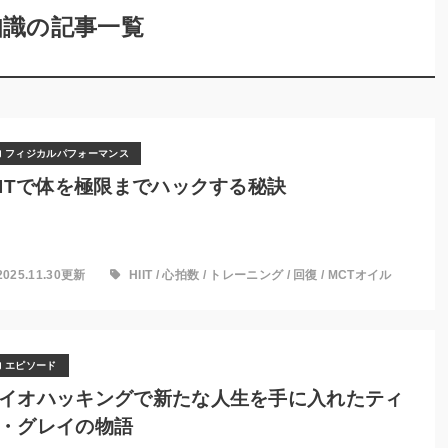
知識の記事一覧
フィジカルパフォーマンス
IITで体を極限までハックする秘訣
2025.11.30更新
HIIT
/
心拍数
/
トレーニング
/
回復
/
MCTオイル
エピソード
イオハッキングで新たな人生を手に入れたティ
・グレイの物語