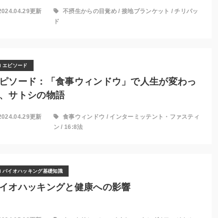
2024.04.29更新
不摂生からの目覚め
/
接地ブランケット
/
チリパッ
ド
エピソード
ピソード：「食事ウィンドウ」で人生が変わっ
、サトシの物語
2024.04.29更新
食事ウィンドウ
/
インターミッテント・ファスティ
ン
/
16:8法
バイオハッキング基礎知識
イオハッキングと健康への影響