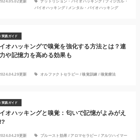
2024.05.02更新
ナットリション・バイオハッキング
/
フィジカル・
バイオハッキング
/
メンタル・バイオハッキング
実践ガイド
イオハッキングで嗅覚を強化する方法とは？連
力や記憶力を高める効果も
2024.04.29更新
オルファクトセラピー
/
嗅覚訓練
/
嗅覚療法
実践ガイド
イオハッキングと嗅覚：匂いで記憶がよみがえ
!?
2024.04.29更新
プルースト効果
/
アロマセラピー
/
アルツハイマー