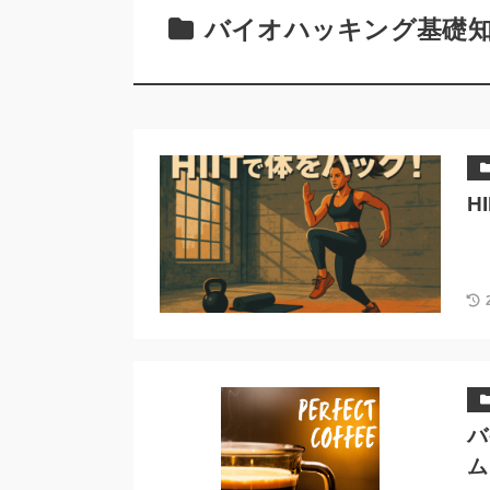
バイオハッキング基礎
H
バ
ム