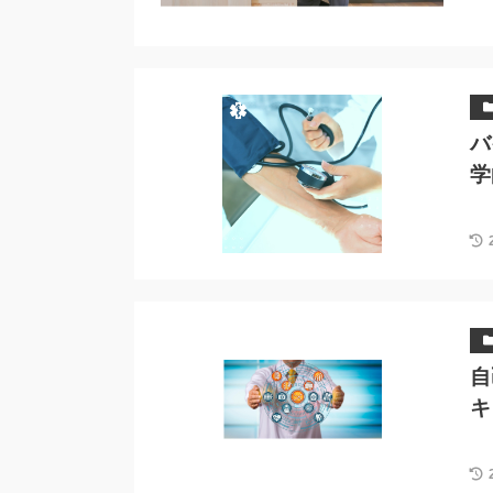
バ
学
自
キ