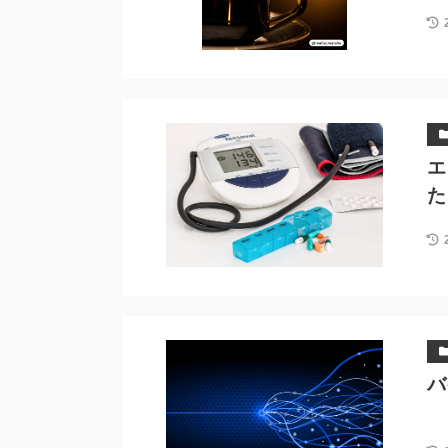
エ
た
バ